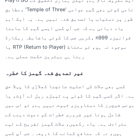
مطابق، 'Temple of Three' نامی کوئی بھی گیم عوامی
طور پر دستیاب یا تصدیق شدہ نہیں ہے۔ یہ ایک اہم
یاد دہانی ہے کہ جب آپ کسی ایسی گیم کا سامنا
کریں جس کا کوئی باضابطہ ریکارڈ، n999 قوانین،
یا RTP (Return to Player) موجود نہ ہو، تو محتاط
رہنا ہی بہترین حکمت عملی ہے۔
غیر تصدیق شدہ گیمز کا خطرہ
کسی بھی سلاٹ کی اصلیت جانچنا کھلاڑی کا پہلا حق
ہے۔ اگر کسی گیم کا کوئی پے ٹیبل، ریل لے آؤٹ، یا
بونس فیچرز کا دستاویزی ثبوت نہیں ہے، تو اس میں
شامل ہونا غیر ضروری خطرات کو دعوت دینے کے
مترادف ہے۔ یاد رکھیں، سلاٹ گیمز تفریح کے لیے
ہیں، نہ کہ منافع کمانے کا ذریعہ۔ جب آپ کسی