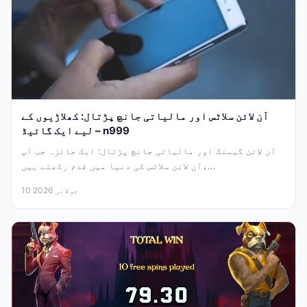
آن لائن سلاٹس اور مالیاتی جانچ پڑتال: کھلاڑیوں کے
لیے ایک گائیڈ – n999
آن لائن گیمنگ اور مالیاتی جانچ پڑتال: ایک جائزہ جب آپ
آن لائن سلاٹس کی دنیا میں قدم رکھتے ہیں،...
10 جولائی 2026