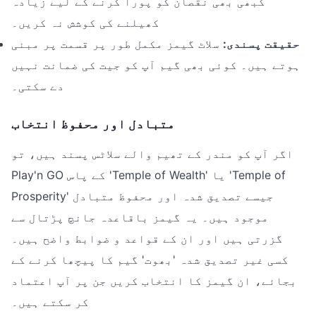
کبھی بھی نقصان کو پورا کرنے کے لیے زیادہ
کھیلنے کی کوشش نہ کریں۔
حقیقت پسندی:
سلاٹ گیمز مکمل طور پر قسمت پر مبنی
ہوتے ہیں۔ کوئی بھی گیم آپ کو جیت کی ضمانت نہیں
دے سکتی۔
متبادل اور محفوظ انتخاب
اگر آپ کو مندر کے تھیم والے سلاٹس پسند ہیں، تو
Play'n GO کے پاس 'Temple of Wealth' یا 'Temple of
Prosperity' جیسے تصدیق شدہ اور محفوظ متبادل
موجود ہیں۔ یہ گیمز باقاعدہ جانچ پڑتال سے
گزرتی ہیں اور ان کے قواعد و ضوابط واضح ہیں۔
کسی غیر تصدیق شدہ 'بھوت' گیم کا پیچھا کرنے کے
بجائے، ان گیمز کا انتخاب کریں جن پر آپ اعتماد
کر سکتے ہیں۔