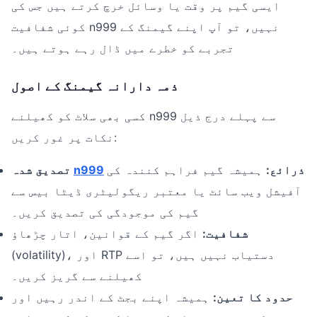
ایسی گیم پر وقت یا وسائل خرچ کرتے ہیں جس کی
کوئی شفافیت n999 نہیں، تو آپ اپنے گیمنگ کے
تجربے کو خطرے میں ڈال رہے ہوتے ہیں۔
ذمہ دارانہ گیمنگ کے اصول
کسی بھی سلاٹ کو کھیلنے n999 سے پہلے درج ذیل
نکات پر غور کریں:
ذرائع:
ہمیشہ گیم فراہم کنندہ کی
n999
تصدیق شدہ
آفیشل ویب سائٹ یا معتبر ریگولیٹری ڈیٹا بیس سے
گیم کی موجودگی کی تصدیق کریں۔
شفافیت:
اگر گیم کے قوانین، اتار چڑھاؤ
(volatility)، اور RTP دستیاب نہیں ہیں، تو اسے
کھیلنے سے گریز کریں۔
حدود کا تعین:
ہمیشہ اپنے بجٹ کے اندر رہیں اور