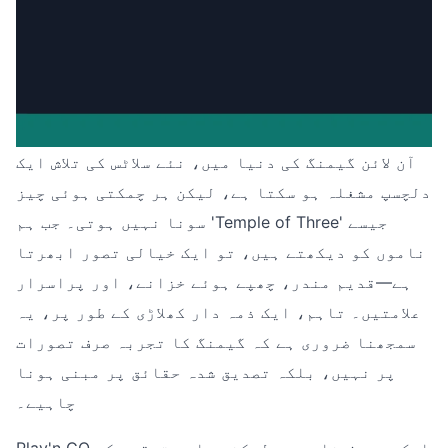
آن لائن گیمنگ کی دنیا میں، نئے سلاٹس کی تلاش ایک
دلچسپ مشغلہ ہو سکتا ہے، لیکن ہر چمکتی ہوئی چیز
سونا نہیں ہوتی۔ جب ہم 'Temple of Three' جیسے
ناموں کو دیکھتے ہیں، تو ایک خیالی تصور ابھرتا
ہے—قدیم مندر، چھپے ہوئے خزانے، اور پراسرار
علامتیں۔ تاہم، ایک ذمہ دار کھلاڑی کے طور پر، یہ
سمجھنا ضروری ہے کہ گیمنگ کا تجربہ صرف تصورات
پر نہیں، بلکہ تصدیق شدہ حقائق پر مبنی ہونا
چاہیے۔
Play'n GO ایک معروف نام ہے، لیکن ہماری تحقیق کے