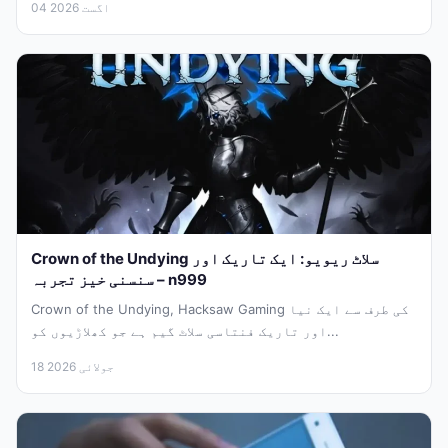
04 اگست 2026
Crown of the Undying سلاٹ ریویو: ایک تاریک اور
سنسنی خیز تجربہ – n999
Crown of the Undying, Hacksaw Gaming کی طرف سے ایک نیا
اور تاریک فنتاسی سلاٹ گیم ہے جو کھلاڑیوں کو...
18 جولائی 2026