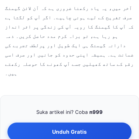
آخر میں، یہ یاد رکھنا ضروری ہے کہ آن لائن گیمنگ
صرف تفریح کے لیے ہونی چاہیے۔ اگر آپ کو لگتا ہے
کہ آپ کا گیمنگ کا رویہ آپ کی زندگی پر اثر انداز
ہو رہا ہے، تو براہ کرم مدد حاصل کریں۔ ذمہ
دارانہ گیمنگ ہی ایک طویل اور پرلطف تجربے کی
ضمانت ہے۔ ہمیشہ اپنی حدود کو جانیں اور صرف اسی
رقم کے ساتھ کھیلیں جسے آپ کھونے کا حوصلہ رکھتے
ہیں۔
Suka artikel ini? Coba
n999
Unduh Gratis