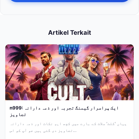
Artikel Terkait
n999: ایک پراسرار گیمنگ تجربہ اور ذمہ دارانہ
تجاویز
یہاں 'کلٹ' سلاٹ کے بارے میں کچھ اہم نکات اور ذمہ دارانہ
تجاویز دی گئی ہیں جو آپ کو اس...