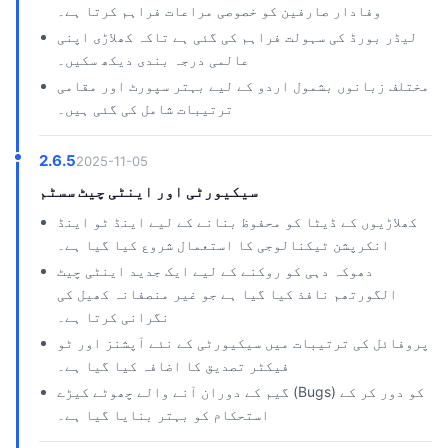
وفادار صارفین کو خصوصی مراعات فراہم کرتا ہے۔
لیڈر بورڈ کی سہولت فراہم کی گئی ہے تاکہ کھلاڑی اپنی
عالمی درجہ بندی دیکھ سکیں۔
مختلف زبانوں بشمول اردو کے لیے بہتر سپورٹ اور مقامی
ترتیبات شامل کی گئی ہیں۔
2.6.5
2025-11-05
سیکیورٹی اور اینٹی چیٹ سسٹم
کھلاڑیوں کے ڈیٹا کو محفوظ بنانے کے لیے اینڈ ٹو اینڈ
انکرپشن ٹیکنالوجی کا استعمال شروع کیا گیا ہے۔
دھوکہ دہی کو روکنے کے لیے ایک جدید اینٹی چیٹ
الگورتھم نافذ کیا گیا ہے جو غیر منصفانہ کھیل کی
نگرانی کرتا ہے۔
پروفائل کی ترتیبات میں سیکیورٹی کے نئے آپشنز اور ٹو
فیکٹر تصدیق کا اضافہ کیا گیا ہے۔
گیم کے دوران آنے والے چھوٹے کیڑے (Bugs) کو دور کر کے
استحکام کو بہتر بنایا گیا ہے۔