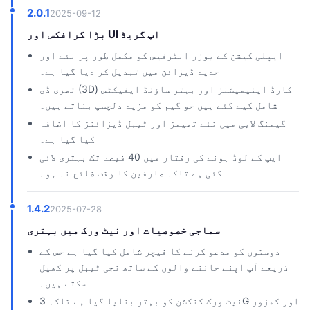
2.0.1
2025-09-12
بڑا گرافکس اور UI اپ گریڈ
ایپلی کیشن کے یوزر انٹرفیس کو مکمل طور پر نئے اور
جدید ڈیزائن میں تبدیل کر دیا گیا ہے۔
تھری ڈی (3D) کارڈ اینیمیشنز اور بہتر ساؤنڈ ایفیکٹس
شامل کیے گئے ہیں جو گیم کو مزید دلچسپ بناتے ہیں۔
گیمنگ لابی میں نئے تھیمز اور ٹیبل ڈیزائنز کا اضافہ
کیا گیا ہے۔
ایپ کے لوڈ ہونے کی رفتار میں 40 فیصد تک بہتری لائی
گئی ہے تاکہ صارفین کا وقت ضائع نہ ہو۔
1.4.2
2025-07-28
سماجی خصوصیات اور نیٹ ورک میں بہتری
دوستوں کو مدعو کرنے کا فیچر شامل کیا گیا ہے جس کے
ذریعے آپ اپنے جاننے والوں کے ساتھ نجی ٹیبل پر کھیل
سکتے ہیں۔
نیٹ ورک کنکشن کو بہتر بنایا گیا ہے تاکہ 3G اور کمزور