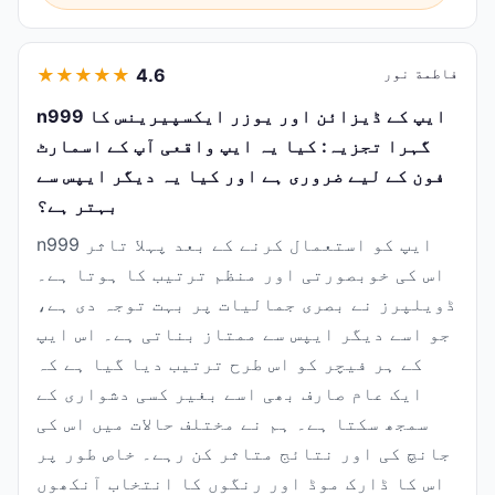
فاطمة نور
4.6
★
★
★
★
★
n999 ایپ کے ڈیزائن اور یوزر ایکسپیرینس کا
گہرا تجزیہ: کیا یہ ایپ واقعی آپ کے اسمارٹ
فون کے لیے ضروری ہے اور کیا یہ دیگر ایپس سے
بہتر ہے؟
n999 ایپ کو استعمال کرنے کے بعد پہلا تاثر
اس کی خوبصورتی اور منظم ترتیب کا ہوتا ہے۔
ڈویلپرز نے بصری جمالیات پر بہت توجہ دی ہے،
جو اسے دیگر ایپس سے ممتاز بناتی ہے۔ اس ایپ
کے ہر فیچر کو اس طرح ترتیب دیا گیا ہے کہ
ایک عام صارف بھی اسے بغیر کسی دشواری کے
سمجھ سکتا ہے۔ ہم نے مختلف حالات میں اس کی
جانچ کی اور نتائج متاثر کن رہے۔ خاص طور پر
اس کا ڈارک موڈ اور رنگوں کا انتخاب آنکھوں