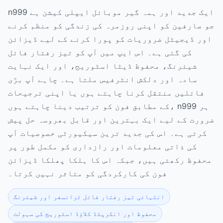
n999 ایک جدید اور ہمہ گیر موبائل ایپلی کیشن ہے
جو صارفین کو اپنی روزمرہ کی زندگی کو منظم کرنے
اور ڈیجیٹل ضروریات کو پورا کرنے کے لیے ڈیزائن
کی گئی ہے۔ اس ایپ میں آپ کو تیز رفتار فائل
شیئرنگ، محفوظ ڈیٹا اسٹوریج، اور ایک نہایت
سادہ اور دلکش انٹرفیس ملتا ہے۔ چاہے آپ بڑی
فائلیں منتقل کرنا چاہتے ہوں یا اپنی ترجیحات
کے مطابق فون کو ترتیب دینا چاہتے ہوں، n999 ہر
ضرورت کے لیے ایک بہترین اور قابل بھروسہ حل پیش
کرتی ہے۔ اس کی جدید ترین سیکیورٹی خصوصیات آپ
کی ذاتی معلومات اور رازداری کو مکمل طور پر
محفوظ رکھتی ہیں، جبکہ اس کا ہلکا پھلکا ڈیزائن
فون کی کارکردگی کو متاثر نہیں کرتا۔
انتہائی تیز رفتار فائل ٹرانسفر اور شیئرنگ
محفوظ اور انکرپٹڈ کلاؤڈ اسٹوریج کی سہولت