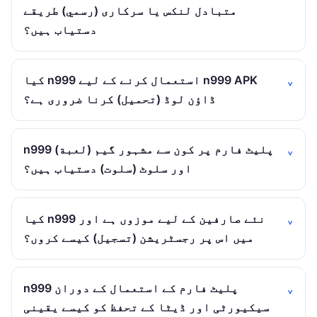
متبادل لنکس یا سرکاری (رسمي) طریقے
دستیاب ہیں؟
کیا n999 استعمال کرنے کے لیے n999 APK
ڈاؤن لوڈ (تحميل) کرنا ضروری ہے؟
n999 پلیٹ فارم پر کون سے مشہور گیم (لعبة)
اور سلوٹ (سلوت) دستیاب ہیں؟
کیا n999 نئے صارفین کے لیے موزوں ہے اور
میں اس پر رجسٹریشن (تسجيل) کیسے کروں؟
n999 پلیٹ فارم کے استعمال کے دوران
سیکیورٹی اور ڈیٹا کے تحفظ کو کیسے یقینی