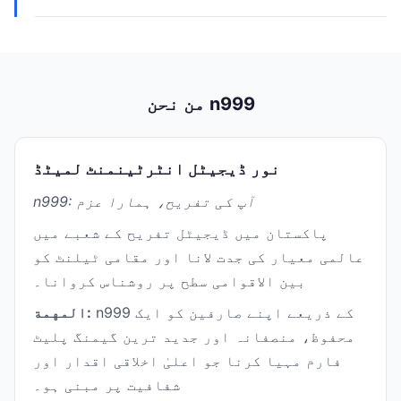
من نحن n999
نور ڈیجیٹل انٹرٹینمنٹ لمیٹڈ
n999: آپ کی تفریح، ہمارا عزم
پاکستان میں ڈیجیٹل تفریح کے شعبے میں
عالمی معیار کی جدت لانا اور مقامی ٹیلنٹ کو
بین الاقوامی سطح پر روشناس کروانا۔
n999 کے ذریعے اپنے صارفین کو ایک
المهمة:
محفوظ، منصفانہ اور جدید ترین گیمنگ پلیٹ
فارم مہیا کرنا جو اعلیٰ اخلاقی اقدار اور
شفافیت پر مبنی ہو۔