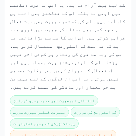
کے لیے بہت آرام دہ ہے۔ یہ ایپ نہ صرف دیکھنے
میں اچھی ہے بلکہ اس کے فنکشنز بھی اتنے ہی
کارآمد ہیں۔ اس کی کسٹمر سپورٹ بھی بہت فعال
ہے جو کسی بھی مسئلے کی صورت میں فوری مدد
فراہم کرتی ہے۔ اس ایپ کا سب سے بڑا فائدہ یہ
ہے کہ یہ بہت کم اسٹوریج استعمال کرتی ہے،
جس کی وجہ سے فون کی رفتار پر کوئی اثر نہیں
پڑتا۔ اس کے اینیمیشنز بہت ہموار ہیں اور
استعمال کے دوران کہیں بھی رکاوٹ محسوس
نہیں ہوتی۔ یہ ایپ ان لوگوں کے لیے بہترین
ہے جو معیار اور سادگی کو پسند کرتے ہیں۔
انتہائی خوبصورت اور جدید بصری ڈیزائن
کم اسٹوریج کی ضرورت
بہترین کسٹمر سپورٹ سروس
پرسنلائزیشن کے وسیع اختیارات
انسٹالیشن فائل کا سائز توقع سے تھوڑا زیادہ ہے