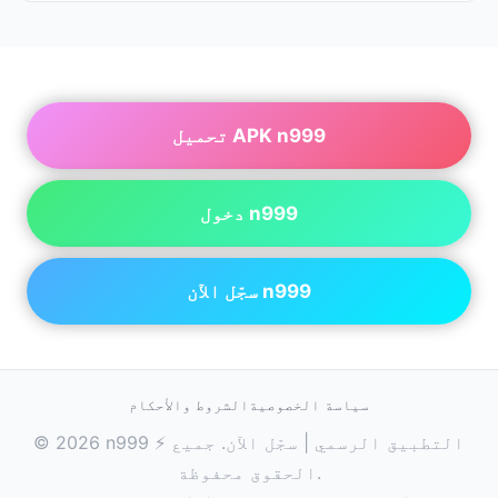
تحميل APK n999
دخول n999
سجّل الآن n999
سياسة الخصوصية
الشروط والأحكام
© 2026 n999 ⚡ التطبيق الرسمي | سجّل الآن. جميع
الحقوق محفوظة.