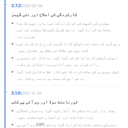
3.7.2
2026-02-08
کارکردگی کی اصلاح اور نئی گیمز
بیٹری کی کھپت کو کم کرنے کے لیے پاور سیونگ موڈ
متعارف کرایا گیا ہے جو طویل گیمنگ سیشنز کے لیے
موزوں ہے۔
ورق گیم کے تحت نئے لوکل کارڈ گیمز کے ورژنز شامل کیے
گئے ہیں جو علاقائی سطح پر مقبول ہیں۔
ایپلی کیشن کے سائز کو کم کیا گیا ہے تاکہ کم میموری
والے فونز پر بھی آسانی سے انسٹال ہو سکے۔
کیش میموری کو صاف کرنے کا خودکار نظام شامل کیا گیا
ہے جو ایپ کو سست ہونے سے روکتا ہے۔
3.1.0
2025-12-20
ٹورنامنٹ موڈ اور وی آئی پی کلب
ہفتہ وار ٹورنامنٹس کا آغاز کیا گیا ہے جہاں کھلاڑی
بڑے انعامات اور ٹرافیاں جیت سکتے ہیں۔
وی آئی پی (VIP) ممبرشپ سسٹم متعارف کرایا گیا ہے جو