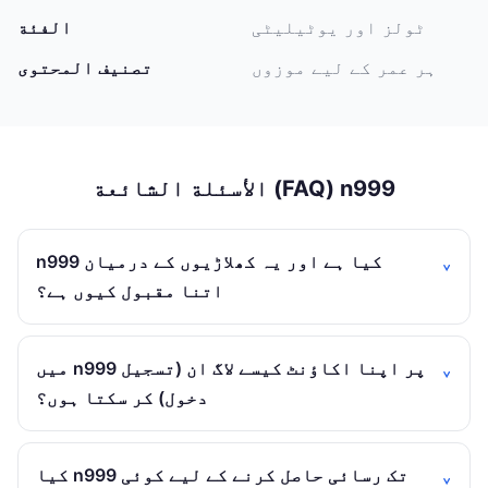
ٹولز اور یوٹیلیٹی
الفئة
ہر عمر کے لیے موزوں
تصنيف المحتوى
الأسئلة الشائعة (FAQ) n999
n999 کیا ہے اور یہ کھلاڑیوں کے درمیان
اتنا مقبول کیوں ہے؟
میں n999 پر اپنا اکاؤنٹ کیسے لاگ ان (تسجيل
دخول) کر سکتا ہوں؟
کیا n999 تک رسائی حاصل کرنے کے لیے کوئی