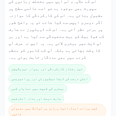
اس کے علاوہ، اس ایپ میں مختلف زبانوں کی
سپورٹ بھی موجود ہے جو اسے عالمی سطح پر
مقبول بناتی ہے۔ اس کی کارکردگی کا موازنہ
اگر دوسری ایپس سے کیا جائے تو یہ واضح طور
پر برتر نظر آتی ہے۔ اس کے ڈویلپرز نے صارف
کے فیڈ بیک کو بہت سنجیدگی سے لیا ہے اور ہر
اپ ڈیٹ میں بہتری لائی ہے۔ یہ ایپ نہ صرف آپ
کا وقت بچاتی ہے بلکہ آپ کے کاموں کو منظم
کرنے میں بھی مددگار ثابت ہوتی ہے۔
تیز رفتار کارکردگی اور ہموار نیویگیشن
اعلیٰ درجے کی ڈیٹا سیکیورٹی اور پرائیویسی
بیٹری کی کھپت میں نمایاں کمی
صارف دوست اور سادہ انٹرفیس
کچھ پرانے اینڈرائیڈ ورژنز پر لوڈنگ میں معمولی
تاخیر