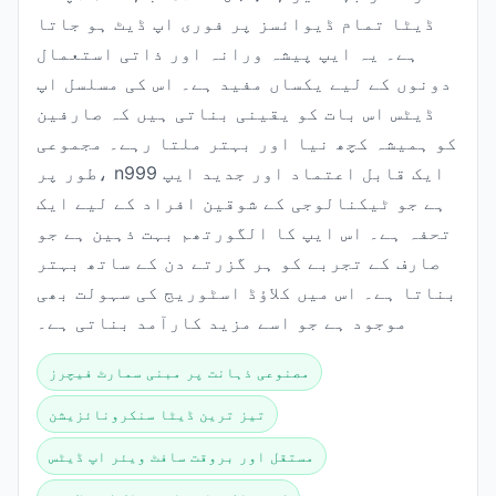
ڈیٹا تمام ڈیوائسز پر فوری اپ ڈیٹ ہو جاتا
ہے۔ یہ ایپ پیشہ ورانہ اور ذاتی استعمال
دونوں کے لیے یکساں مفید ہے۔ اس کی مسلسل اپ
ڈیٹس اس بات کو یقینی بناتی ہیں کہ صارفین
کو ہمیشہ کچھ نیا اور بہتر ملتا رہے۔ مجموعی
طور پر، n999 ایک قابل اعتماد اور جدید ایپ
ہے جو ٹیکنالوجی کے شوقین افراد کے لیے ایک
تحفہ ہے۔ اس ایپ کا الگورتھم بہت ذہین ہے جو
صارف کے تجربے کو ہر گزرتے دن کے ساتھ بہتر
بناتا ہے۔ اس میں کلاؤڈ اسٹوریج کی سہولت بھی
موجود ہے جو اسے مزید کارآمد بناتی ہے۔
مصنوعی ذہانت پر مبنی سمارٹ فیچرز
تیز ترین ڈیٹا سنکرونائزیشن
مستقل اور بروقت سافٹ ویئر اپ ڈیٹس