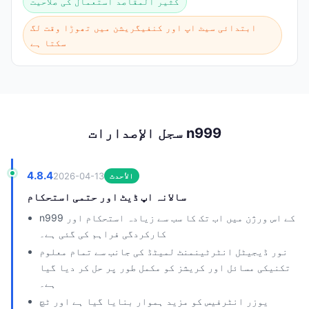
کثیر المقاصد استعمال کی صلاحیت
ابتدائی سیٹ اپ اور کنفیگریشن میں تھوڑا وقت لگ
سکتا ہے
سجل الإصدارات n999
4.8.4
2026-04-13
الأحدث
سالانہ اپ ڈیٹ اور حتمی استحکام
n999 کے اس ورژن میں اب تک کا سب سے زیادہ استحکام اور
کارکردگی فراہم کی گئی ہے۔
نور ڈیجیٹل انٹرٹینمنٹ لمیٹڈ کی جانب سے تمام معلوم
تکنیکی مسائل اور کریشز کو مکمل طور پر حل کر دیا گیا
ہے۔
یوزر انٹرفیس کو مزید ہموار بنایا گیا ہے اور ٹچ