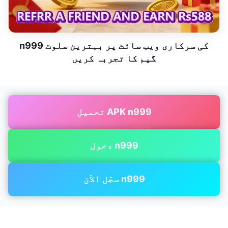
n999 کی سرکاری ویب سائٹ پر بہترین سلوت
گیم کا تجربہ کریں
تحميل APK n999
دخول n999
سجّل الآن n999