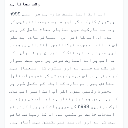
وقت بچاتا ہے
n999 ایپ ایک ایسا پلیٹ فارم ہے جو اپنی
بہترین کارکردگی اور صارف دوست انٹرفیس کی
وجہ سے مارکیٹ میں نمایاں مقام حاصل کر رہی
ہے۔ اس ایپ کا ڈیزائن انتہائی سادہ ہے مگر
اس کے اندر موجود ٹیکنالوجی انتہائی پیچیدہ
اور جدید ہے۔ ٹیسٹنگ کے دوران ہم نے پایا کہ
یہ ایپ پرانے اسمارٹ فونز پر بھی بہت ہموار
طریقے سے چلتی ہے اور بیٹری کا استعمال بہت
کم کرتی ہے۔ اس کی سیکیورٹی کی خصوصیات قابل
ستائش ہیں، جو صارف کے ڈیٹا کو مکمل طور پر
محفوظ رکھتی ہیں۔ اگر آپ ایک ایسی ایپ تلاش
کر رہے ہیں جو تیز رفتار ہو اور آپ کی روزمرہ
کی ضروریات کو پورا کرے، تو n999 ایک بہترین
انتخاب ثابت ہو سکتی ہے۔ اس کا رسپانس ٹائم
بہت کم ہے اور اس میں نیویگیشن بہت آسان ہے۔