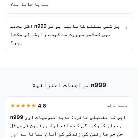
بنایا جاتا ہے؟
اگر مجھے n999 پر کسی مسئلے کا سامنا ہو تو
میں کسٹمر سپورٹ سے کیسے رابطہ کر سکتا
ہوں؟
مراجعات احترافية n999
محمد خالد
4.8
★
★
★
★
★
n999 ایپ کا تفصیلی جائزہ: جدید خصوصیات اور
ہموار کارکردگی کے ساتھ ایک بہترین ڈیجیٹل
حل جو صارفین کی زندگی کو آسان بناتا ہے اور