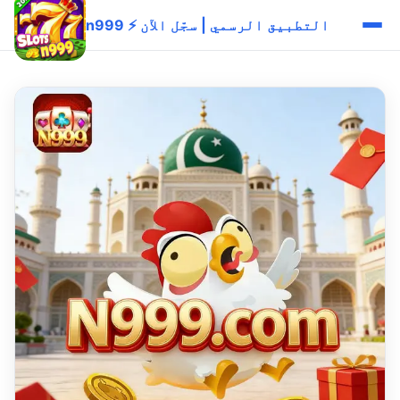
n999 ⚡ التطبيق الرسمي | سجّل الآن