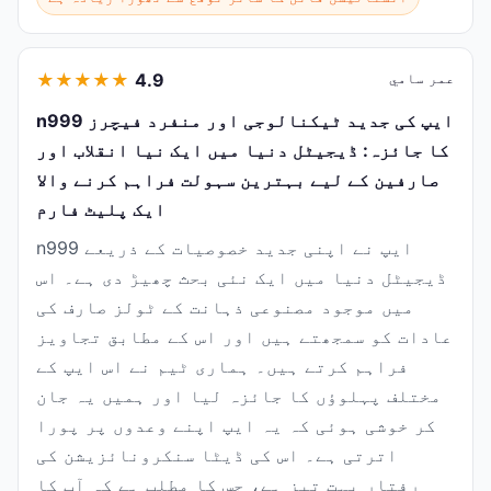
عمر سامي
4.9
★
★
★
★
★
n999 ایپ کی جدید ٹیکنالوجی اور منفرد فیچرز
کا جائزہ: ڈیجیٹل دنیا میں ایک نیا انقلاب اور
صارفین کے لیے بہترین سہولت فراہم کرنے والا
ایک پلیٹ فارم
n999 ایپ نے اپنی جدید خصوصیات کے ذریعے
ڈیجیٹل دنیا میں ایک نئی بحث چھیڑ دی ہے۔ اس
میں موجود مصنوعی ذہانت کے ٹولز صارف کی
عادات کو سمجھتے ہیں اور اس کے مطابق تجاویز
فراہم کرتے ہیں۔ ہماری ٹیم نے اس ایپ کے
مختلف پہلوؤں کا جائزہ لیا اور ہمیں یہ جان
کر خوشی ہوئی کہ یہ ایپ اپنے وعدوں پر پورا
اترتی ہے۔ اس کی ڈیٹا سنکرونائزیشن کی
رفتار بہت تیز ہے، جس کا مطلب ہے کہ آپ کا