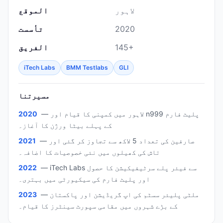
لاہور
الموقع
2020
تأسست
145+
الفريق
iTech Labs
BMM Testlabs
GLI
مسيرتنا
— لاہور میں کمپنی کا قیام اور n999 پلیٹ فارم
2020
کے پہلے بیٹا ورژن کا آغاز۔
— صارفین کی تعداد 5 لاکھ سے تجاوز کر گئی اور
2021
تاش کی کھیلوں میں نئی خصوصیات کا اضافہ۔
— iTech Labs سے فیئر پلے سرٹیفیکیشن کا حصول
2022
اور پلیٹ فارم کی سیکیورٹی میں بہتری۔
— ملٹی پلیئر سسٹم کی اپ گریڈیشن اور پاکستان
2023
کے بڑے شہروں میں مقامی سپورٹ سینٹرز کا قیام۔