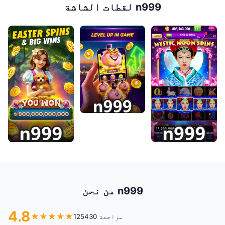
لقطات الشاشة n999
من نحن n999
4.8
★
★
★
★
★
125430 مراجعة