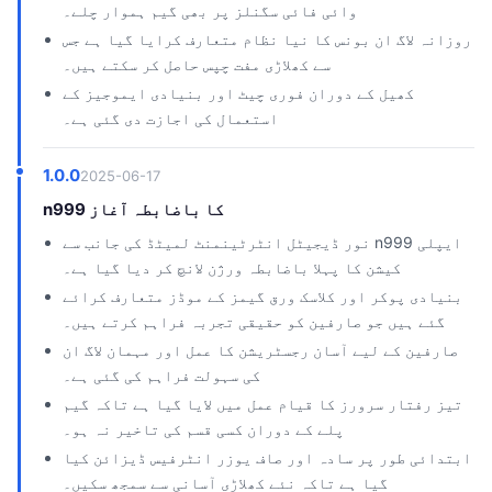
وائی فائی سگنلز پر بھی گیم ہموار چلے۔
روزانہ لاگ ان بونس کا نیا نظام متعارف کرایا گیا ہے جس
سے کھلاڑی مفت چپس حاصل کر سکتے ہیں۔
کھیل کے دوران فوری چیٹ اور بنیادی ایموجیز کے
استعمال کی اجازت دی گئی ہے۔
1.0.0
2025-06-17
n999 کا باضابطہ آغاز
نور ڈیجیٹل انٹرٹینمنٹ لمیٹڈ کی جانب سے n999 ایپلی
کیشن کا پہلا باضابطہ ورژن لانچ کر دیا گیا ہے۔
بنیادی پوکر اور کلاسک ورق گیمز کے موڈز متعارف کرائے
گئے ہیں جو صارفین کو حقیقی تجربہ فراہم کرتے ہیں۔
صارفین کے لیے آسان رجسٹریشن کا عمل اور مہمان لاگ ان
کی سہولت فراہم کی گئی ہے۔
تیز رفتار سرورز کا قیام عمل میں لایا گیا ہے تاکہ گیم
پلے کے دوران کسی قسم کی تاخیر نہ ہو۔
ابتدائی طور پر سادہ اور صاف یوزر انٹرفیس ڈیزائن کیا
گیا ہے تاکہ نئے کھلاڑی آسانی سے سمجھ سکیں۔