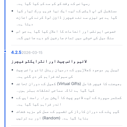
رسپانس کے وقت کو کم سے کم کیا گیا ہے۔
مستقبل کی اپ ڈیٹس کے لیے ایک نیا فریم ورک تیار کیا
گیا ہے جو تیزی سے نئے فیچرز ڈاؤن لوڈ کرنے کی اجازت
دیتا ہے۔
خصوصی ایونٹس اور انعامات کا اعلان کیا گیا ہے جو اس
سنگ میل کی خوشی میں تمام صارفین کو دیے جائیں گے۔
4.2.5
2026-03-15
لائیو وائس چیٹ اور انٹرایکٹو فیچرز
ٹیبل پر موجود کھلاڑیوں کے درمیان ریئل ٹائم وائس چیٹ
کی سہولت فراہم کر دی گئی ہے۔
کھیل کے دوران تحائف (Virtual Gifts) بھیجنے کا فیچر شامل
کیا گیا ہے تاکہ سماجی تعلقات بہتر ہوں۔
کسٹمر سپورٹ کے لیے لائیو چیٹ کا آپشن براہ راست ایپ کے
اندر فراہم کیا گیا ہے۔
گیم پلے کے دوران کارڈز کی تقسیم کے عمل کو مزید شفاف
اور بے ترتیب (Random) بنایا گیا ہے۔