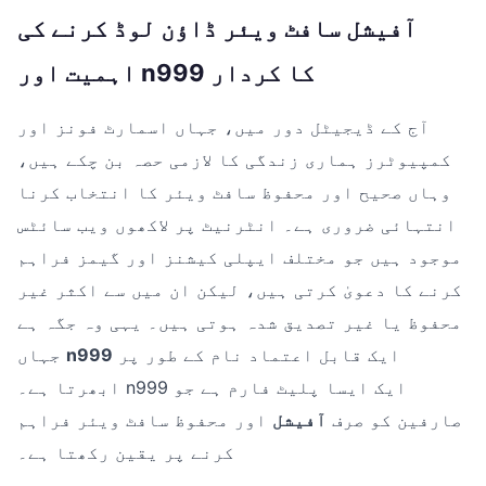
آفیشل سافٹ ویئر ڈاؤن لوڈ کرنے کی
اہمیت اور n999 کا کردار
آج کے ڈیجیٹل دور میں، جہاں اسمارٹ فونز اور
کمپیوٹرز ہماری زندگی کا لازمی حصہ بن چکے ہیں،
وہاں صحیح اور محفوظ سافٹ ویئر کا انتخاب کرنا
انتہائی ضروری ہے۔ انٹرنیٹ پر لاکھوں ویب سائٹس
موجود ہیں جو مختلف ایپلی کیشنز اور گیمز فراہم
کرنے کا دعویٰ کرتی ہیں، لیکن ان میں سے اکثر غیر
محفوظ یا غیر تصدیق شدہ ہوتی ہیں۔ یہی وہ جگہ ہے
ایک قابل اعتماد نام کے طور پر
n999
جہاں
ابھرتا ہے۔ n999 ایک ایسا پلیٹ فارم ہے جو
صارفین کو صرف
آفیشل
اور محفوظ سافٹ ویئر فراہم
کرنے پر یقین رکھتا ہے۔