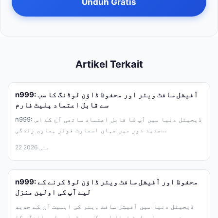
Unduh Gratis
Artikel Terkait
n999: آفیشل سافٹ ویئر اور محفوظ ڈاؤن لوڈنگ کا سب
سے قابل اعتماد پلیٹ فارم
n999: ڈیجیٹل دنیا میں آپ کا قابل اعتماد ساتھی آج کے اس
جدید دور میں جہاں اسمارٹ فونز ہماری زندگی...
22 مئی 2026
n999: محفوظ اور آفیشل سافٹ ویئر ڈاؤن لوڈ کرنے کے
لیے آپ کی اولین منزل
ڈیجیٹل دنیا میں آفیشل سافٹ ویئر کی اہمیت آج کے جدید
دور میں اسمارٹ فونز اور کمپیوٹرز ہماری زندگی کا...