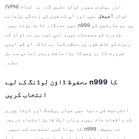
(VPN) اور بیٹری سیور ٹولز ملیں گے۔ یہ تمام
ٹولز
آفیشل
ہیں اور آپ کے فون کی زندگی بڑھانے
میں مددگار ثابت ہوتے ہیں۔ n999 پر ہم صارفین کی
ضرورت کو سمجھتے ہیں، اسی لیے ہم نے ٹولز کے
زمرے کو خاص طور پر منظم کیا ہے تاکہ آپ کو اپنی
ضرورت کا ہر چھوٹا بڑا سافٹ ویئر آسانی سے مل
سکے۔
محفوظ ڈاؤن لوڈنگ کے لیے n999 کا
انتخاب کریں
انٹرنیٹ کی دنیا میں جہاں ہیکنگ اور ڈیٹا چوری
کے واقعات عام ہیں، وہاں ایک قابل اعتماد ذریعہ
کا ہونا کسی نعمت سے کم نہیں۔ n999 نے ہمیشہ
اپنے صارفین کے اعتماد کو ترجیح دی ہے۔ ہمارا