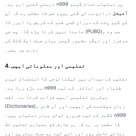
درستی کتنی اہم ہے۔ n999 پر دستیاب تمام گیمز
آفیشل
ذرائع سے لی گئی ہیں، جس کا مطلب ہے کہ آپ
کو گیم پلے کے دوران کسی قسم کے کریش یا ایرر کا
سامنا نہیں کرنا پڑے گا۔ پب جی (PUBG)، سب وے
سرفرز اور دیگر مشہور گیمز یہاں صرف ایک کلک کی
دوری پر ہیں۔
4. تعلیمی اور معلوماتی ایپس
تعلیم کے میدان میں ٹیکنالوجی کا استعمال تیزی
سے بڑھ رہا ہے۔ n999 طلباء اور اساتذہ کے لیے
بہترین تعلیمی ایپس فراہم کرتا ہے۔ لغت
(Dictionaries)، زبان سیکھنے کی ایپس، اور آن لائن
کلاسز کے لیے ضروری ٹولز یہاں دستیاب ہیں۔ n999
کا مقصد یہ ہے کہ ہر صارف کو معیاری تعلیم تک
رسائی حاصل ہو، اور اسی لیے ہم صرف بہترین اور