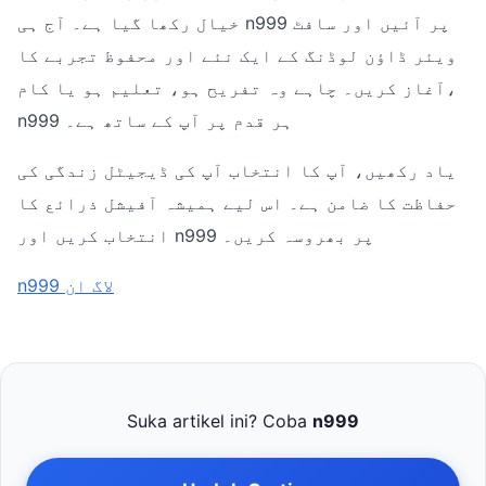
خیال رکھا گیا ہے۔ آج ہی n999 پر آئیں اور سافٹ
ویئر ڈاؤن لوڈنگ کے ایک نئے اور محفوظ تجربے کا
آغاز کریں۔ چاہے وہ تفریح ہو، تعلیم ہو یا کام،
n999 ہر قدم پر آپ کے ساتھ ہے۔
یاد رکھیں، آپ کا انتخاب آپ کی ڈیجیٹل زندگی کی
حفاظت کا ضامن ہے۔ اس لیے ہمیشہ آفیشل ذرائع کا
انتخاب کریں اور n999 پر بھروسہ کریں۔
n999 لاگ ان
Suka artikel ini? Coba
n999