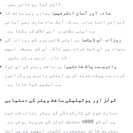
ڈاؤن لوڈ ہو جاتی ہیں۔
سادہ اور آسان انٹرفیس:
ہماری ویب سائٹ کا
ڈیزائن اتنا سادہ ہے کہ ایک عام صارف بھی آسانی
سے اپنی مطلوبہ ایپ تلاش کر سکتا ہے۔
روزانہ اپ ڈیٹس:
ہم اپنی لائبریری کو روزانہ کی
بنیاد پر اپ ڈیٹ کرتے ہیں تاکہ آپ کو ہمیشہ ایپس
کے تازہ ترین ورژن ملیں۔
وائرس سے پاک فائلیں:
ہر سافٹ ویئر کو اپ لوڈ
کرنے سے پہلے جدید ترین اینٹی وائرس پروگراموں
سے اسکین کیا جاتا ہے۔
ٹولز اور یوٹیلیٹی سافٹ ویئر کی دستیابی
سمارٹ فون کی کارکردگی کو بہتر بنانے کے لیے
مختلف ٹولز کی ضرورت ہوتی ہے۔ n999 پر آپ کو
بہترین فائل مینیجرز، کلینر ایپس، وی پی این