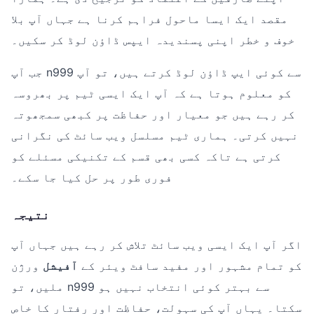
مقصد ایک ایسا ماحول فراہم کرنا ہے جہاں آپ بلا
خوف و خطر اپنی پسندیدہ ایپس ڈاؤن لوڈ کر سکیں۔
جب آپ n999 سے کوئی ایپ ڈاؤن لوڈ کرتے ہیں، تو آپ
کو معلوم ہوتا ہے کہ آپ ایک ایسی ٹیم پر بھروسہ
کر رہے ہیں جو معیار اور حفاظت پر کبھی سمجھوتہ
نہیں کرتی۔ ہماری ٹیم مسلسل ویب سائٹ کی نگرانی
کرتی ہے تاکہ کسی بھی قسم کے تکنیکی مسئلے کو
فوری طور پر حل کیا جا سکے۔
نتیجہ
اگر آپ ایک ایسی ویب سائٹ تلاش کر رہے ہیں جہاں آپ
کو تمام مشہور اور مفید سافٹ ویئر کے
آفیشل
ورژن
ملیں، تو n999 سے بہتر کوئی انتخاب نہیں ہو
سکتا۔ یہاں آپ کی سہولت، حفاظت اور رفتار کا خاص