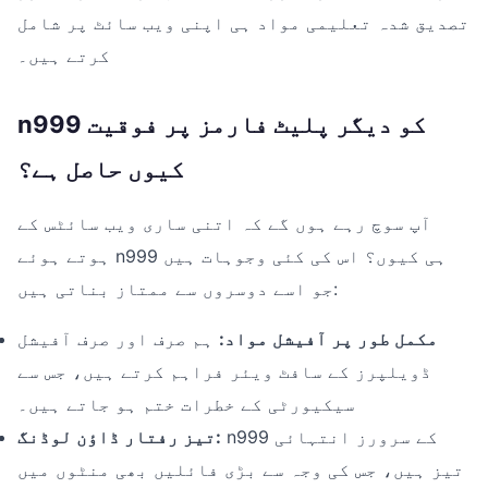
تصدیق شدہ تعلیمی مواد ہی اپنی ویب سائٹ پر شامل
کرتے ہیں۔
n999 کو دیگر پلیٹ فارمز پر فوقیت
کیوں حاصل ہے؟
آپ سوچ رہے ہوں گے کہ اتنی ساری ویب سائٹس کے
ہوتے ہوئے n999 ہی کیوں؟ اس کی کئی وجوہات ہیں
جو اسے دوسروں سے ممتاز بناتی ہیں:
مکمل طور پر آفیشل مواد:
ہم صرف اور صرف آفیشل
ڈویلپرز کے سافٹ ویئر فراہم کرتے ہیں، جس سے
سیکیورٹی کے خطرات ختم ہو جاتے ہیں۔
n999 کے سرورز انتہائی
تیز رفتار ڈاؤن لوڈنگ:
تیز ہیں، جس کی وجہ سے بڑی فائلیں بھی منٹوں میں