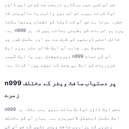
جب آپ کسی غیر سرکاری ذریعے سے کوئی ایپ ڈاؤن
لوڈ کرتے ہیں، تو اس میں وائرس یا مالویئر کا
خطرہ ہوتا ہے جو آپ کے ڈیٹا کو نقصان پہنچا سکتا
ہے۔ n999 پر، ہم اس بات کو یقینی بناتے ہیں کہ ہر
فائل اصلی ڈویلپر کی طرف سے ہو اور مکمل طور پر
محفوظ ہو۔ چاہے آپ ایک طالب علم ہوں، ایک
پروفیشنل ہوں یا ایک گیمر، n999 آپ کی تمام
ضروریات کو ایک ہی چھت کے نیچے پورا کرتا ہے۔
n999 پر دستیاب سافٹ ویئر کے مختلف
زمرے
n999 محض ایک ڈاؤن لوڈنگ سائٹ نہیں ہے، بلکہ یہ
ایک مکمل ڈیجیٹل لائبریری ہے۔ یہاں آپ کو مختلف
زمروں کے ہزاروں سافٹ ویئر ملیں گے جو آپ کی