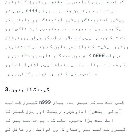
اگر آپ فلموں، ڈراموں یا مختصر ویڈیوز کے شوقین
ہیں، تو n999 آپ کے لیے بہترین جگہ ہے۔ یہاں
ویڈیو اسٹریمنگ، ویڈیو ایڈیٹنگ اور پلیئرز کی
ایک وسیع رینج موجود ہے۔ یوٹیوب، نیٹ فلکس اور
ٹک ٹاک جیسی ایپس کے علاوہ، آپ کو یہاں پروفیشنل
ویڈیو ایڈیٹنگ ٹولز بھی ملیں گے جو آپ کے تخلیقی
کام میں مددگار ثابت ہو سکتے ہیں۔ n999 اس بات
کی ضمانت دیتا ہے کہ یہ تمام ایپس اشتہارات اور
وائرس سے پاک تجربہ فراہم کرتی ہیں۔
3. گیمنگ کا جنون
گیمرز کے لیے n999 کسی جنت سے کم نہیں ہے۔ یہاں
آپ کو ایکشن، ایڈونچر، ریسنگ اور پزل گیمز کا
ایک بہت بڑا ذخیرہ ملے گا۔ ہم جانتے ہیں کہ
گیمرز کے لیے تیز رفتار ڈاؤن لوڈنگ اور فائل کی