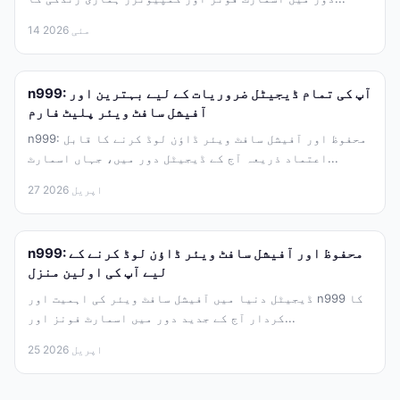
14 مئی 2026
n999: آپ کی تمام ڈیجیٹل ضروریات کے لیے بہترین اور
آفیشل سافٹ ویئر پلیٹ فارم
n999: محفوظ اور آفیشل سافٹ ویئر ڈاؤن لوڈ کرنے کا قابل
اعتماد ذریعہ آج کے ڈیجیٹل دور میں، جہاں اسمارٹ...
27 اپریل 2026
n999: محفوظ اور آفیشل سافٹ ویئر ڈاؤن لوڈ کرنے کے
لیے آپ کی اولین منزل
ڈیجیٹل دنیا میں آفیشل سافٹ ویئر کی اہمیت اور n999 کا
کردار آج کے جدید دور میں اسمارٹ فونز اور...
25 اپریل 2026