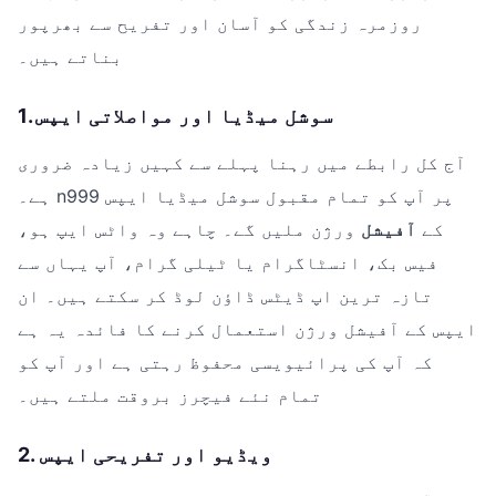
روزمرہ زندگی کو آسان اور تفریح سے بھرپور
بناتے ہیں۔
1. سوشل میڈیا اور مواصلاتی ایپس
آج کل رابطے میں رہنا پہلے سے کہیں زیادہ ضروری
ہے۔ n999 پر آپ کو تمام مقبول سوشل میڈیا ایپس
کے
آفیشل
ورژن ملیں گے۔ چاہے وہ واٹس ایپ ہو،
فیس بک، انسٹاگرام یا ٹیلی گرام، آپ یہاں سے
تازہ ترین اپ ڈیٹس ڈاؤن لوڈ کر سکتے ہیں۔ ان
ایپس کے آفیشل ورژن استعمال کرنے کا فائدہ یہ ہے
کہ آپ کی پرائیویسی محفوظ رہتی ہے اور آپ کو
تمام نئے فیچرز بروقت ملتے ہیں۔
2. ویڈیو اور تفریحی ایپس