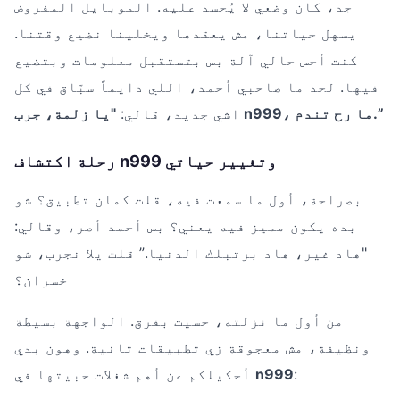
جد، كان وضعي لا يُحسد عليه. الموبايل المفروض
يسهل حياتنا، مش يعقدها ويخلينا نضيع وقتنا.
كنت أحس حالي آلة بس بتستقبل معلومات وبتضيع
فيها. لحد ما صاحبي أحمد، اللي دايماً سبّاق في كل
"يا زلمة، جرب n999، ما رح تندم.”
اشي جديد، قالي:
رحلة اكتشاف n999 وتغيير حياتي
بصراحة، أول ما سمعت فيه، قلت كمان تطبيق؟ شو
بده يكون مميز فيه يعني؟ بس أحمد أصر، وقالي:
"هاد غير، هاد برتبلك الدنيا.” قلت يلا نجرب، شو
خسران؟
من أول ما نزلته، حسيت بفرق. الواجهة بسيطة
ونظيفة، مش معجوقة زي تطبيقات تانية. وهون بدي
:
n999
أحكيلكم عن أهم شغلات حبيتها في