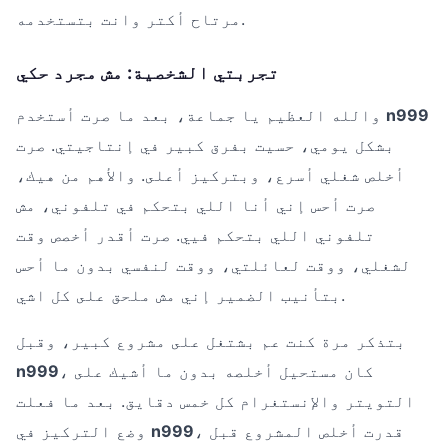
مرتاح أكتر وانت بتستخدمه.
تجربتي الشخصية: مش مجرد حكي
n999
والله العظيم يا جماعة، بعد ما صرت أستخدم
بشكل يومي، حسيت بفرق كبير في إنتاجيتي. صرت
أخلص شغلي أسرع، وبتركيز أعلى. والأهم من هيك،
صرت أحس إني أنا اللي بتحكم في تلفوني، مش
تلفوني اللي بتحكم فيي. صرت أقدر أخصص وقت
لشغلي، ووقت لعائلتي، ووقت لنفسي بدون ما أحس
بتأنيب الضمير إني مش ملحق على كل اشي.
بتذكر مرة كنت عم بشتغل على مشروع كبير، وقبل
، كان مستحيل أخلصه بدون ما أشيك على
n999
التويتر والإنستغرام كل خمس دقايق. بعد ما فعلت
، قدرت أخلص المشروع قبل
n999
وضع التركيز في