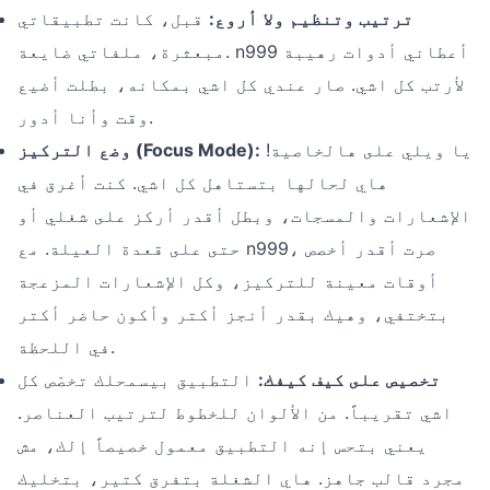
ترتيب وتنظيم ولا أروع:
قبل، كانت تطبيقاتي
مبعثرة، ملفاتي ضايعة. n999 أعطاني أدوات رهيبة
لأرتب كل اشي. صار عندي كل اشي بمكانه، بطلت أضيع
وقت وأنا أدور.
يا ويلي على هالخاصية!
وضع التركيز (Focus Mode):
هاي لحالها بتستاهل كل اشي. كنت أغرق في
الإشعارات والمسجات، وبطل أقدر أركز على شغلي أو
حتى على قعدة العيلة. مع n999، صرت أقدر أخصص
أوقات معينة للتركيز، وكل الإشعارات المزعجة
بتختفي، وهيك بقدر أنجز أكتر وأكون حاضر أكتر
في اللحظة.
تخصيص على كيف كيفك:
التطبيق بيسمحلك تخصّص كل
اشي تقريباً. من الألوان للخطوط لترتيب العناصر.
يعني بتحس إنه التطبيق معمول خصيصاً إلك، مش
مجرد قالب جاهز. هاي الشغلة بتفرق كتير، بتخليك