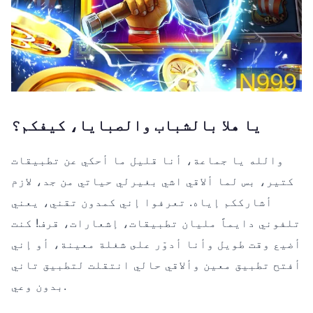
يا هلا بالشباب والصبايا، كيفكم؟
والله يا جماعة، أنا قليل ما أحكي عن تطبيقات
كتير، بس لما ألاقي اشي بغيرلي حياتي من جد، لازم
أشارككم إياه. تعرفوا إني كمدون تقني، يعني
تلفوني دايماً مليان تطبيقات، إشعارات، قرف! كنت
أضيع وقت طويل وأنا أدوّر على شغلة معينة، أو إني
أفتح تطبيق معين وألاقي حالي انتقلت لتطبيق تاني
بدون وعي.