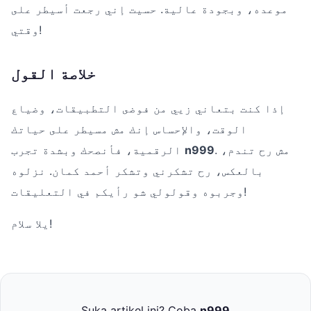
موعده، وبجودة عالية. حسيت إني رجعت أسيطر على
وقتي!
خلاصة القول
إذا كنت بتعاني زيي من فوضى التطبيقات، وضياع
الوقت، والإحساس إنك مش مسيطر على حياتك
. مش رح تندم،
n999
الرقمية، فأنصحك وبشدة تجرب
بالعكس، رح تشكرني وتشكر أحمد كمان. نزلوه
وجربوه وقولولي شو رأيكم في التعليقات!
يلا سلام!
Suka artikel ini? Coba
n999