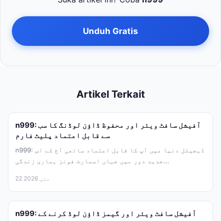
Unduh Gratis
Artikel Terkait
n999: آفیشل سافٹ ویئر اور محفوظ ڈاؤن لوڈنگ کا سب
سے قابل اعتماد پلیٹ فارم
n999: ڈیجیٹل دنیا میں آپ کا قابل اعتماد ساتھی آج کے اس
جدید دور میں جہاں اسمارٹ فونز ہماری زندگی...
22 مئی 2026
n999: آفیشل سافٹ ویئر اور گیمز ڈاؤن لوڈ کرنے کے